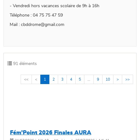
- Vendredi hors vacances scolaire de 9h à 16h
Téléphone : 04 75 75 47 59
Mail : cbddrome@gmail.com
91 éléments
<<
<
1
2
3
4
5
...
9
10
>
>>
Fém'Point 2026 Finales AURA