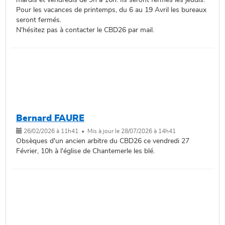
mardis et vendredis de 9h à 16h. Ils seront fermés les jeudis.
Pour les vacances de printemps, du 6 au 19 Avril les bureaux
seront fermés.
N'hésitez pas à contacter le CBD26 par mail.
Bernard FAURE
26/02/2026 à 11h41 • Mis à jour le 28/07/2026 à 14h41
Obsèques d'un ancien arbitre du CBD26 ce vendredi 27
Février, 10h à l'église de Chantemerle les blé.